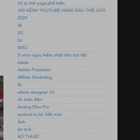
10 tư thế yoga phổ biến
100 KÊNH YOUTUBE HÀNG ĐẦU THẾ GIỚI
2020
4k
5G
5s
8051
9 virus nguy hiểm nhất trên trái đất
Adele
Adobe Presenter
Affilate Marketing
AI
altium designer 10
An toàn điện
Analog Efex Pro
android tv bõ X96 mini
Ảnh
ảo quá
ẢO THUẬT