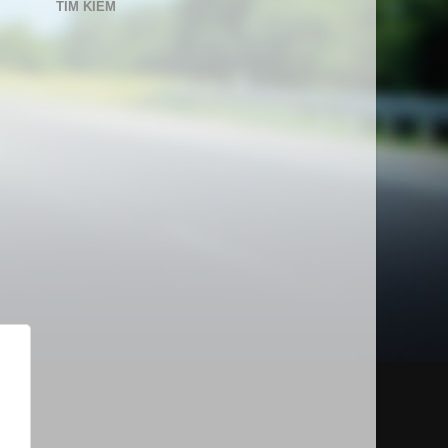
TÌM KIẾM