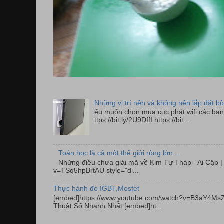
Những vị trí nên và không nên lắp đặt bộ
ếu muốn chọn mua cục phát wifi các bạn 
ttps://bit.ly/2U9DffI https://bit....
Toán học là cả một thế giới rộng lớn ...
Những điều chưa giải mã về Kim Tự Tháp - Ai Cập
v=TSq5hpBrtAU style="di...
Thực hành đo IGBT,Mosfet
[embed]https://www.youtube.com/watch?v=B3aY4MsZ
Thuật Số Nhanh Nhất [embed]ht...