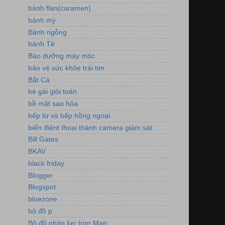
bánh flan(caramen)
bánh mỳ
Bánh ngỗng
bánh Tẻ
Bảo dưỡng máy móc
bảo vệ sức khỏe trái tim
Bắt Cá
bé gái giỏi toán
bề mặt sao hỏa
bếp từ và bếp hồng ngoại
biến điệnt thoại thành camera giám sát
Bill Gates
BKAV
black friday
Blogger
Blogspot
bluezone
bộ đồ p
Bộ đồ phản lực Iron Man