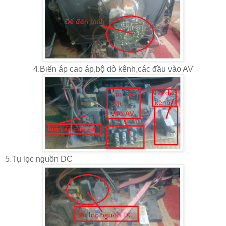
4.Biến áp cao áp,bộ dò kênh,các đầu vào AV
5.Tụ lọc nguồn DC