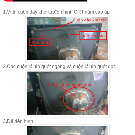
1.Vị trí cuộn dây khử từ,đèn hình CRT,núm cao áp
2.Các cuộn lái tia quét ngang và cuộn lái tia quét dọc
3.Đế đèn hình