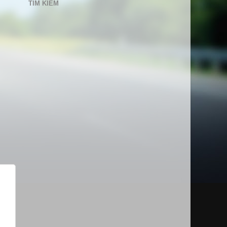
TÌM KIẾM