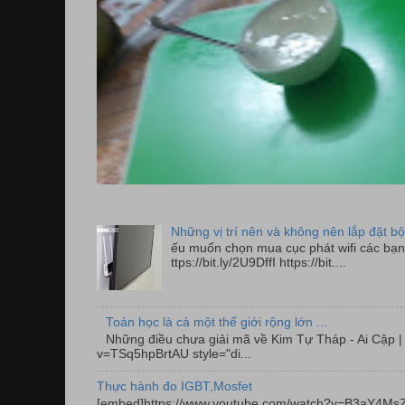
Những vị trí nên và không nên lắp đặt bộ
ếu muốn chọn mua cục phát wifi các bạn 
ttps://bit.ly/2U9DffI https://bit....
Toán học là cả một thế giới rộng lớn ...
Những điều chưa giải mã về Kim Tự Tháp - Ai Cập
v=TSq5hpBrtAU style="di...
Thực hành đo IGBT,Mosfet
[embed]https://www.youtube.com/watch?v=B3aY4MsZ