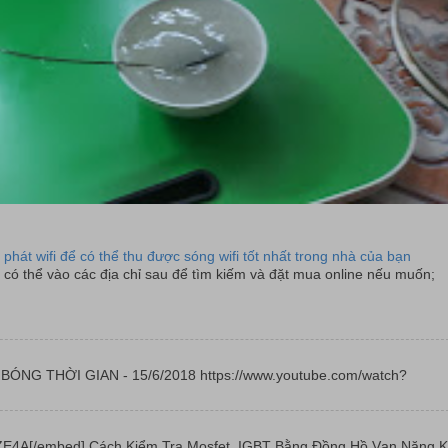
 phát wifi để có thể thu được sóng wifi tốt nhất trong nhà của bạn
có thể vào các địa chỉ sau để tìm kiếm và đặt mua online nếu muốn;
 | BÓNG THỜI GIAN - 15/6/2018 https://www.youtube.com/watch?
E4A[/embed] Cách Kiểm Tra Mosfet, IGBT Bằng Đồng Hồ Vạn Năng K