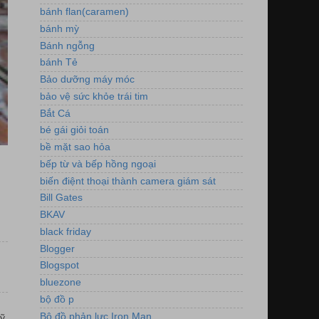
bánh flan(caramen)
bánh mỳ
Bánh ngỗng
bánh Tẻ
Bảo dưỡng máy móc
bảo vệ sức khỏe trái tim
Bắt Cá
bé gái giỏi toán
bề mặt sao hỏa
bếp từ và bếp hồng ngoại
biến điệnt thoại thành camera giám sát
Bill Gates
BKAV
black friday
Blogger
Blogspot
bluezone
bộ đồ p
Bộ đồ phản lực Iron Man
ỹ