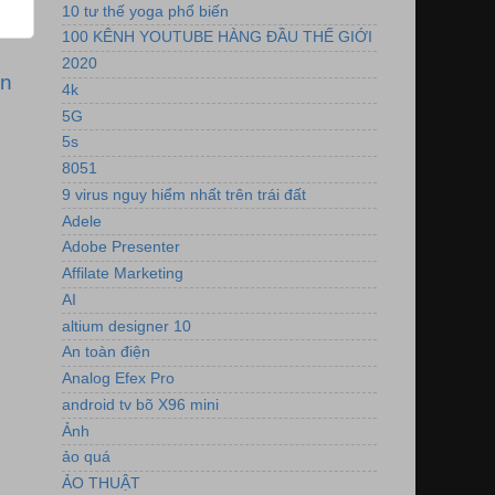
10 tư thế yoga phổ biến
100 KÊNH YOUTUBE HÀNG ĐẦU THẾ GIỚI
2020
ơn
4k
5G
5s
8051
9 virus nguy hiểm nhất trên trái đất
Adele
Adobe Presenter
Affilate Marketing
AI
altium designer 10
An toàn điện
Analog Efex Pro
android tv bõ X96 mini
Ảnh
ảo quá
ẢO THUẬT