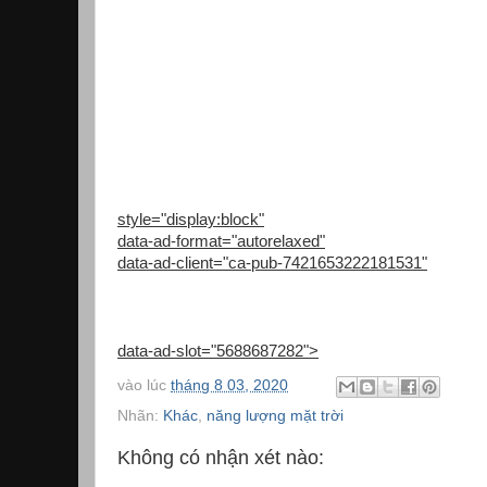
style="display:block"
data-ad-format="autorelaxed"
data-ad-client="ca-pub-7421653222181531"
data-ad-slot="5688687282">
vào lúc
tháng 8 03, 2020
Nhãn:
Khác
,
năng lượng mặt trời
Không có nhận xét nào: