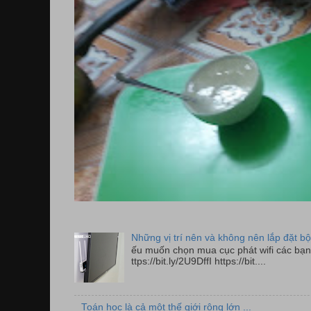
Những vị trí nên và không nên lắp đặt bộ
ếu muốn chọn mua cục phát wifi các bạn 
ttps://bit.ly/2U9DffI https://bit....
Toán học là cả một thế giới rộng lớn ...