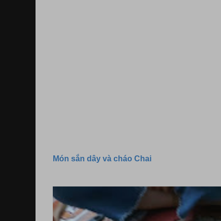
Món sắn dây và cháo Chai