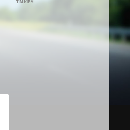
TÌM KIẾM