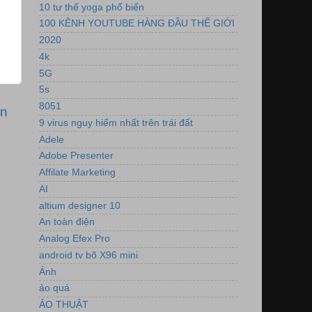
10 tư thế yoga phổ biến
100 KÊNH YOUTUBE HÀNG ĐẦU THẾ GIỚI
2020
4k
5G
5s
8051
ơn
9 virus nguy hiểm nhất trên trái đất
Adele
Adobe Presenter
Affilate Marketing
AI
altium designer 10
An toàn điện
Analog Efex Pro
android tv bõ X96 mini
Ảnh
ảo quá
ẢO THUẬT