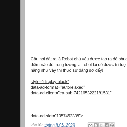
Câu hỏi đặt ra là Robot chủ yếu được tạo ra để phụ
điểm nào đó trong tương lai robot lại có được trí t
năng như vậy thì thực sự đáng sợ đấy!
style="display:block"
data-ad-format="autorelaxed"
data-ad-client="ca-pub-7421653222181531"
data-ad-slot="1057452339">
vào lúc
tháng 9 03, 2020