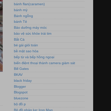
bánh flan(caramen)
bánh mỳ
Bánh ngỗng
bánh Tẻ
Bảo dưỡng máy móc
bảo vệ sức khỏe trái tim
Bắt Cá
bé gái giỏi toán
bề mặt sao hỏa
bếp từ và bếp hồng ngoại
biến điệnt thoại thành camera giám sát
Bill Gates
BKAV
black friday
Blogger
Blogspot
bluezone
bộ đồ p
Bộ đồ phản lực Iron Man