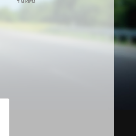
TÌM KIẾM