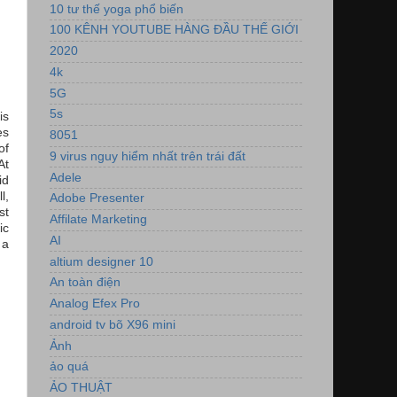
10 tư thế yoga phổ biến
100 KÊNH YOUTUBE HÀNG ĐẦU THẾ GIỚI
2020
4k
5G
5s
is
es
8051
of
9 virus nguy hiểm nhất trên trái đất
At
Adele
id
l,
Adobe Presenter
st
Affilate Marketing
ic
AI
 a
altium designer 10
An toàn điện
Analog Efex Pro
android tv bõ X96 mini
Ảnh
ảo quá
ẢO THUẬT