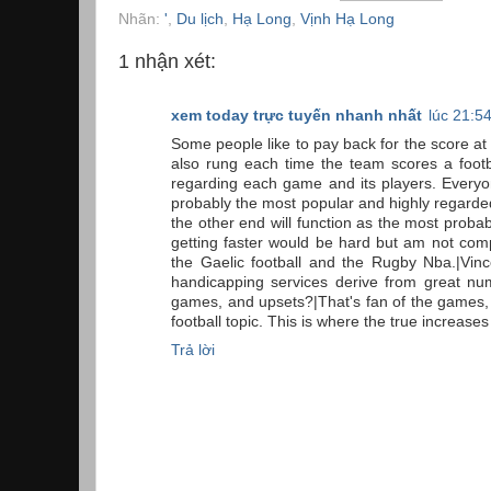
Nhãn:
'
,
Du lịch
,
Hạ Long
,
Vịnh Hạ Long
1 nhận xét:
xem today trực tuyến nhanh nhất
lúc 21:5
Some people like to pay back for the score at 
also rung each time the team scores a footb
regarding each game and its players. Everyone
probably the most popular and highly regarded
the other end will function as the most probabl
getting faster would be hard but am not comp
the Gaelic football and the Rugby Nba.|Vi
handicapping services derive from great nu
games, and upsets?|That's fan of the games,
football topic. This is where the true increase
Trả lời