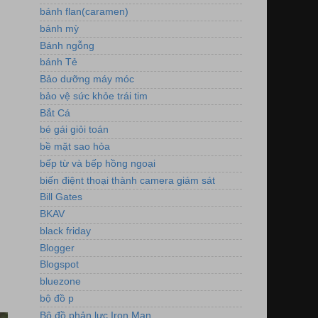
bánh flan(caramen)
bánh mỳ
Bánh ngỗng
bánh Tẻ
Bảo dưỡng máy móc
bảo vệ sức khỏe trái tim
Bắt Cá
bé gái giỏi toán
bề mặt sao hỏa
bếp từ và bếp hồng ngoại
biến điệnt thoại thành camera giám sát
Bill Gates
BKAV
black friday
Blogger
Blogspot
bluezone
bộ đồ p
Bộ đồ phản lực Iron Man