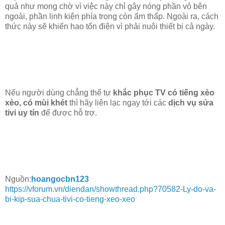
quả như mong chờ vì việc này chỉ gây nóng phần vỏ bên
ngoài, phần linh kiện phía trong còn ẩm thấp. Ngoài ra, cách
thức này sẽ khiến hao tốn điện vì phải nuôi thiết bị cả ngày.
Nếu người dùng chẳng thể tự
khắc phục TV có tiếng xèo
xèo, có mùi khét
thì hãy liên lạc ngay tới các
dịch vụ sửa
tivi uy tín
để được hỗ trợ.
Nguồn:
hoangocbn123
https://vforum.vn/diendan/showthread.php?70582-Ly-do-va-
bi-kip-sua-chua-tivi-co-tieng-xeo-xeo