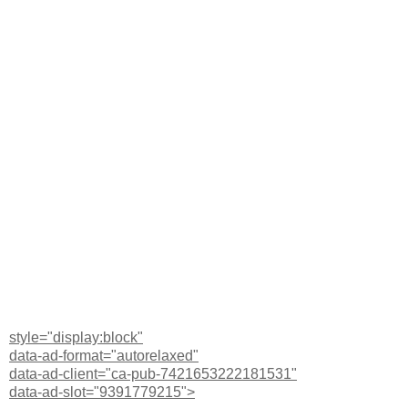
style="display:block"
data-ad-format="autorelaxed"
data-ad-client="ca-pub-7421653222181531"
data-ad-slot="9391779215">