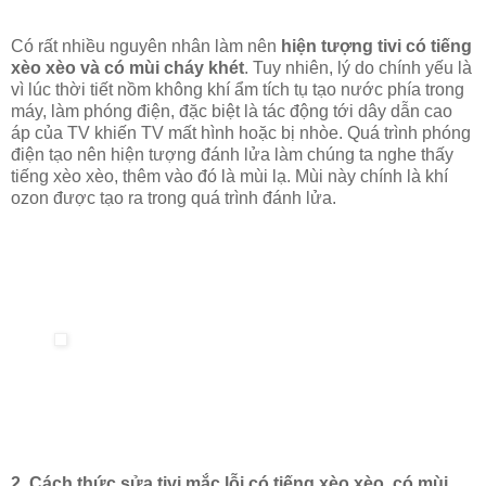
Có rất nhiều nguyên nhân làm nên
hiện tượng tivi có tiếng
xèo xèo và có mùi cháy khét
. Tuy nhiên, lý do chính yếu là
vì lúc thời tiết nồm không khí ẩm tích tụ tạo nước phía trong
máy, làm phóng điện, đặc biệt là tác động tới dây dẫn cao
áp của TV khiến TV mất hình hoặc bị nhòe. Quá trình phóng
điện tạo nên hiện tượng đánh lửa làm chúng ta nghe thấy
tiếng xèo xèo, thêm vào đó là mùi lạ. Mùi này chính là khí
ozon được tạo ra trong quá trình đánh lửa.
2. Cách thức sửa tivi mắc lỗi có tiếng xèo xèo, có mùi