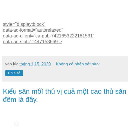
style="display:block"
data-ad-format="autorelaxed"
data-ad-client="ca-pub-7421653222181531"
data-ad-slot="1447153669">
vào lúc
tháng 1 15, 2020
Không có nhận xét nào:
Chia sẻ
Kiểu săn môì thú vị cuả một cao thủ săn
đêm là đây.