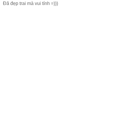
Đã đẹp trai mà vui tính =)))