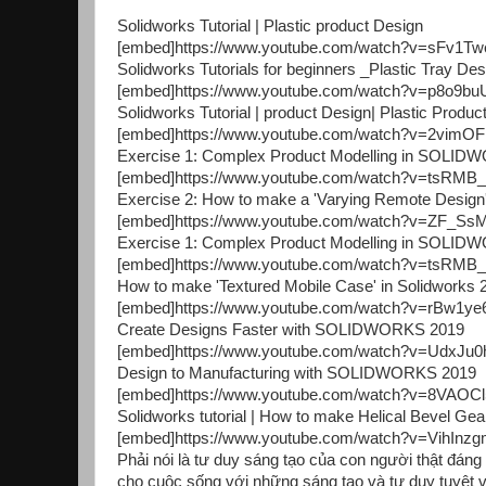
Solidworks Tutorial | Plastic product Design
[embed]https://www.youtube.com/watch?v=sFv1T
Solidworks Tutorials for beginners _Plastic Tray Des
[embed]https://www.youtube.com/watch?v=p8o9bu
Solidworks Tutorial | product Design| Plastic Produc
[embed]https://www.youtube.com/watch?v=2vimOF
Exercise 1: Complex Product Modelling in SOLI
[embed]https://www.youtube.com/watch?v=tsRMB_
Exercise 2: How to make a 'Varying Remote Desi
[embed]https://www.youtube.com/watch?v=ZF_Ss
Exercise 1: Complex Product Modelling in SOLI
[embed]https://www.youtube.com/watch?v=tsRMB_
How to make 'Textured Mobile Case' in Solidworks 
[embed]https://www.youtube.com/watch?v=rBw1ye
Create Designs Faster with SOLIDWORKS 2019
[embed]https://www.youtube.com/watch?v=UdxJu
Design to Manufacturing with SOLIDWORKS 2019
[embed]https://www.youtube.com/watch?v=8VAOC
Solidworks tutorial | How to make Helical Bevel Gea
[embed]https://www.youtube.com/watch?v=VihInz
Phải nói là tư duy sáng tạo của con người thật đáng
cho cuộc sống với những sáng tạo và tư duy tuyệt v