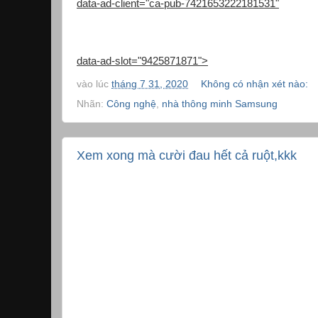
data-ad-client="ca-pub-7421653222181531"
data-ad-slot="9425871871">
vào lúc
tháng 7 31, 2020
Không có nhận xét nào:
Nhãn:
Công nghệ
,
nhà thông minh Samsung
Xem xong mà cười đau hết cả ruột,kkk