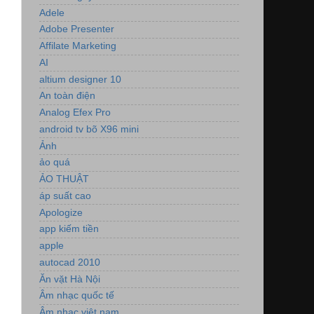
Adele
Adobe Presenter
Affilate Marketing
AI
altium designer 10
An toàn điện
Analog Efex Pro
android tv bõ X96 mini
Ảnh
ảo quá
ẢO THUẬT
áp suất cao
Apologize
app kiếm tiền
apple
autocad 2010
Ăn vặt Hà Nội
Âm nhạc quốc tế
Âm nhạc việt nam