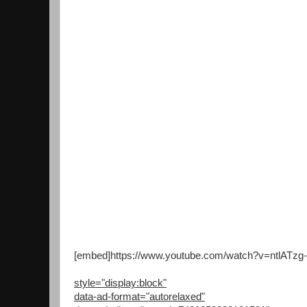
[embed]https://www.youtube.com/watch?v=ntlATzg
style="display:block"
data-ad-format="autorelaxed"