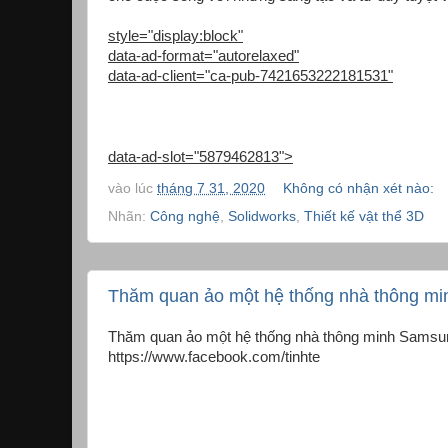
style="display:block"
data-ad-format="autorelaxed"
data-ad-client="ca-pub-7421653222181531"
data-ad-slot="5879462813">
vào lúc
tháng 7 31, 2020
Không có nhận xét nào:
Nhãn:
Công nghệ
,
Solidworks
,
Thiết kế vật thể 3D
Thăm quan ảo một hệ thống nhà thông m
Thăm quan ảo một hệ thống nhà thông minh Samsung 
https://www.facebook.com/tinhte