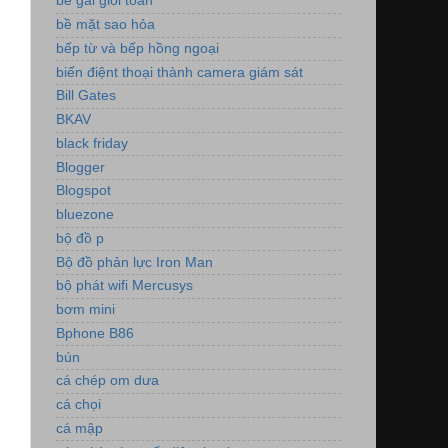
bé gái giỏi toán
bề mặt sao hỏa
bếp từ và bếp hồng ngoại
biến điệnt thoại thành camera giám sát
Bill Gates
BKAV
black friday
Blogger
Blogspot
bluezone
bộ đồ p
Bộ đồ phản lực Iron Man
bộ phát wifi Mercusys
bơm mini
Bphone B86
bún
cá chép om dưa
cá chọi
cá mập