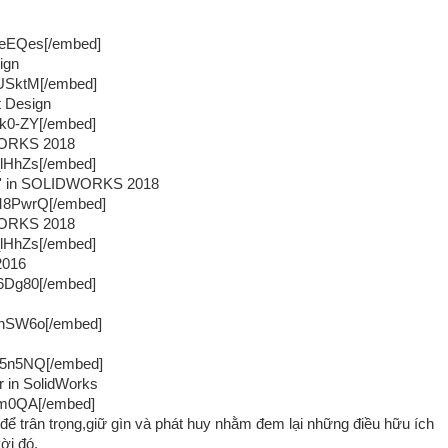
weEQes[/embed]
ign
USktM[/embed]
t Design
k0-ZY[/embed]
DWORKS 2018
lHhZs[/embed]
gn' in SOLIDWORKS 2018
M8PwrQ[/embed]
DWORKS 2018
lHhZs[/embed]
2016
6Dg80[/embed]
0hSW6o[/embed]
l5n5NQ[/embed]
r in SolidWorks
gm0QA[/embed]
 để trân trọng,giữ gìn và phát huy nhằm đem lại những điều hữu ích
ời đó.