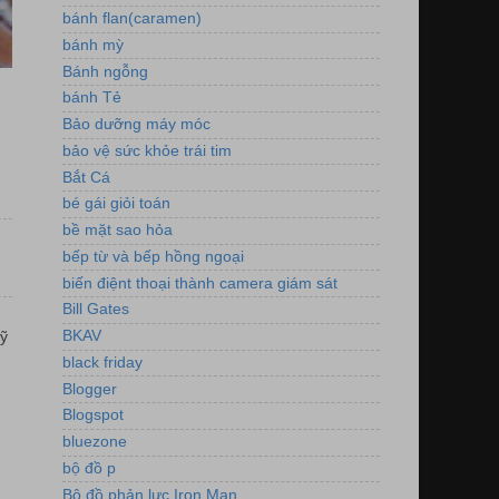
bánh flan(caramen)
bánh mỳ
Bánh ngỗng
bánh Tẻ
Bảo dưỡng máy móc
bảo vệ sức khỏe trái tim
Bắt Cá
bé gái giỏi toán
bề mặt sao hỏa
bếp từ và bếp hồng ngoại
biến điệnt thoại thành camera giám sát
Bill Gates
BKAV
ỹ
black friday
Blogger
Blogspot
bluezone
bộ đồ p
Bộ đồ phản lực Iron Man