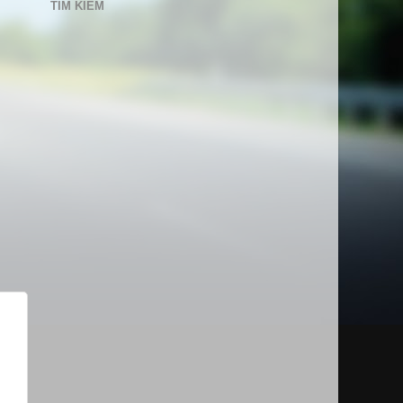
TÌM KIẾM