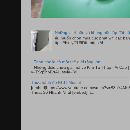
Những vị trí nên và không nên lắp đặt bộ
ếu muốn chọn mua cục phát wifi các bạn 
ttps://bit.ly/2U9DffI https://bit....
Toán học là cả một thế giới rộng lớn ...
Những điều chưa giải mã về Kim Tự Tháp - Ai Cập
v=TSq5hpBrtAU style="di...
Thực hành đo IGBT,Mosfet
[embed]https://www.youtube.com/watch?v=B3aY4MsZ
Thuật Số Nhanh Nhất [embed]ht...