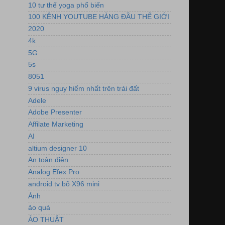
10 tư thế yoga phổ biến
100 KÊNH YOUTUBE HÀNG ĐẦU THẾ GIỚI
2020
4k
5G
5s
8051
9 virus nguy hiểm nhất trên trái đất
Adele
Adobe Presenter
Affilate Marketing
AI
altium designer 10
An toàn điện
Analog Efex Pro
android tv bõ X96 mini
Ảnh
ảo quá
ẢO THUẬT