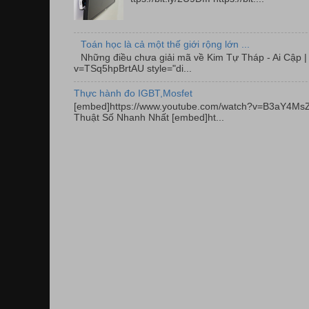
Toán học là cả một thế giới rộng lớn ...
Những điều chưa giải mã về Kim Tự Tháp - Ai Cập
v=TSq5hpBrtAU style="di...
Thực hành đo IGBT,Mosfet
[embed]https://www.youtube.com/watch?v=B3aY4MsZ
Thuật Số Nhanh Nhất [embed]ht...