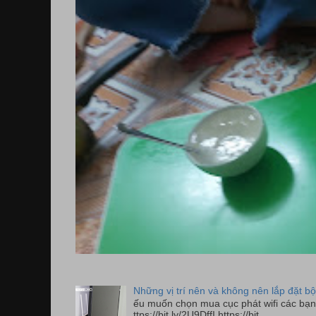
Những vị trí nên và không nên lắp đặt bộ
ếu muốn chọn mua cục phát wifi các bạn 
ttps://bit.ly/2U9DffI https://bit....