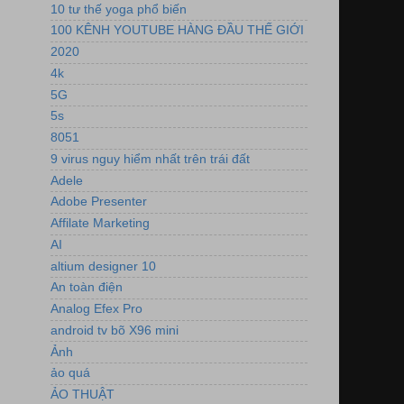
10 tư thế yoga phổ biến
100 KÊNH YOUTUBE HÀNG ĐẦU THẾ GIỚI
2020
4k
5G
5s
8051
9 virus nguy hiểm nhất trên trái đất
Adele
Adobe Presenter
Affilate Marketing
AI
altium designer 10
An toàn điện
Analog Efex Pro
android tv bõ X96 mini
Ảnh
ảo quá
ẢO THUẬT