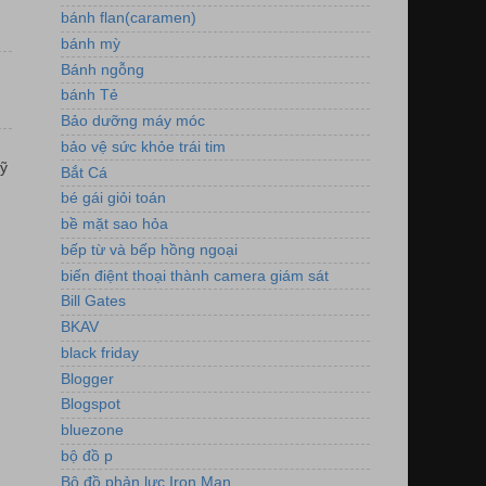
bánh flan(caramen)
bánh mỳ
Bánh ngỗng
bánh Tẻ
Bảo dưỡng máy móc
bảo vệ sức khỏe trái tim
ỹ
Bắt Cá
bé gái giỏi toán
bề mặt sao hỏa
bếp từ và bếp hồng ngoại
biến điệnt thoại thành camera giám sát
Bill Gates
BKAV
black friday
Blogger
Blogspot
bluezone
bộ đồ p
Bộ đồ phản lực Iron Man