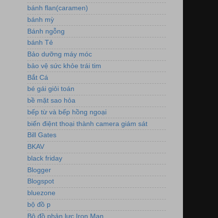
bánh flan(caramen)
bánh mỳ
Bánh ngỗng
bánh Tẻ
Bảo dưỡng máy móc
bảo vệ sức khỏe trái tim
Bắt Cá
bé gái giỏi toán
bề mặt sao hỏa
bếp từ và bếp hồng ngoại
biến điệnt thoại thành camera giám sát
Bill Gates
BKAV
black friday
Blogger
Blogspot
bluezone
bộ đồ p
Bộ đồ phản lực Iron Man