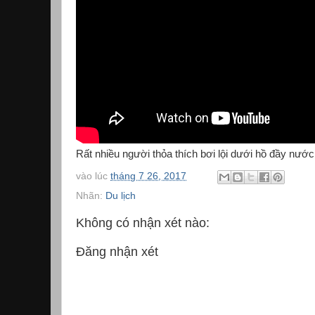
Rất nhiều người thỏa thích bơi lội dưới hồ đầy nướ
vào lúc
tháng 7 26, 2017
Nhãn:
Du lịch
Không có nhận xét nào:
Đăng nhận xét