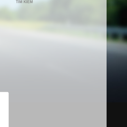
TÌM KIẾM