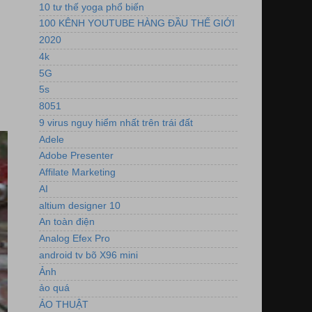
10 tư thế yoga phổ biến
100 KÊNH YOUTUBE HÀNG ĐẦU THẾ GIỚI
2020
4k
5G
5s
8051
9 virus nguy hiểm nhất trên trái đất
Adele
Adobe Presenter
Affilate Marketing
AI
altium designer 10
An toàn điện
Analog Efex Pro
android tv bõ X96 mini
Ảnh
ảo quá
ẢO THUẬT