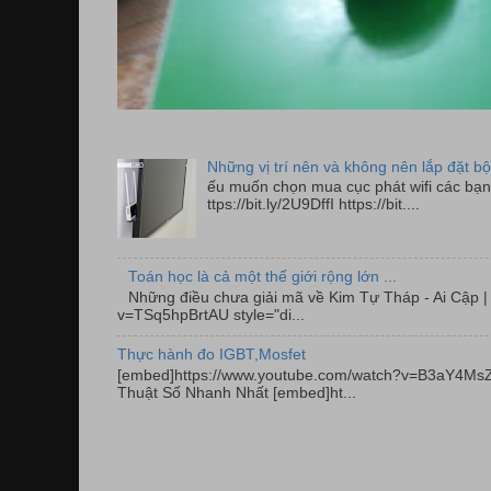
Những vị trí nên và không nên lắp đặt bộ
ếu muốn chọn mua cục phát wifi các bạn 
ttps://bit.ly/2U9DffI https://bit....
Toán học là cả một thế giới rộng lớn ...
Những điều chưa giải mã về Kim Tự Tháp - Ai Cập
v=TSq5hpBrtAU style="di...
Thực hành đo IGBT,Mosfet
[embed]https://www.youtube.com/watch?v=B3aY4MsZ
Thuật Số Nhanh Nhất [embed]ht...