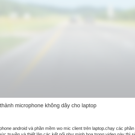
 thành microphone không dây cho laptop
phone android và phần mềm wo mic client trên laptop.chạy các phần
ức truyền và thiết lập các kết nối như minh họa trong video này thì s