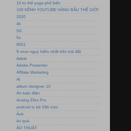
10 tư thế yoga phổ biến
100 KÊNH YOUTUBE HÀNG ĐẦU THẾ GIỚI
2020
4k
5G
5s
8051
9 virus nguy hiểm nhất trên trái đất
Adele
Adobe Presenter
Affilate Marketing
AI
altium designer 10
An toàn điện
Analog Efex Pro
android tv bõ X96 mini
Ảnh
ảo quá
ẢO THUẬT