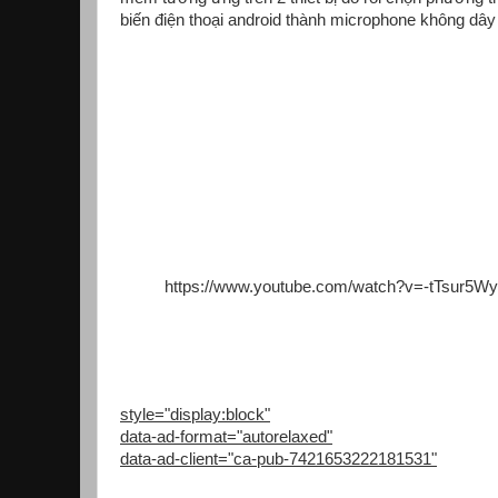
biến điện thoại android thành microphone không dây
https://www.youtube.com/watch?v=-tTsur5W
style="display:block"
data-ad-format="autorelaxed"
data-ad-client="ca-pub-7421653222181531"