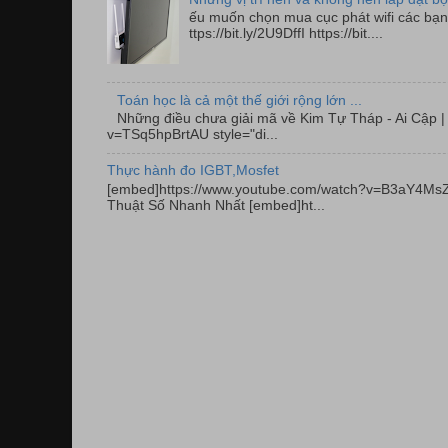
ếu muốn chọn mua cục phát wifi các bạn 
ttps://bit.ly/2U9DffI https://bit....
Toán học là cả một thế giới rộng lớn ...
Những điều chưa giải mã về Kim Tự Tháp - Ai Cập
v=TSq5hpBrtAU style="di...
Thực hành đo IGBT,Mosfet
[embed]https://www.youtube.com/watch?v=B3aY4MsZ
Thuật Số Nhanh Nhất [embed]ht...