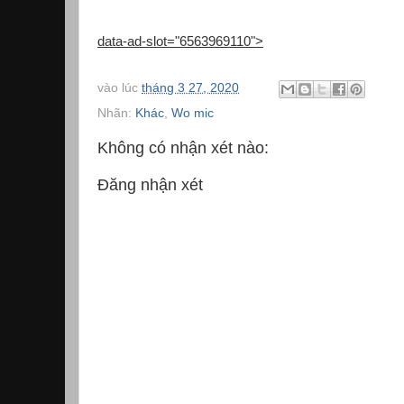
data-ad-slot="6563969110">
vào lúc
tháng 3 27, 2020
Nhãn:
Khác
,
Wo mic
Không có nhận xét nào:
Đăng nhận xét