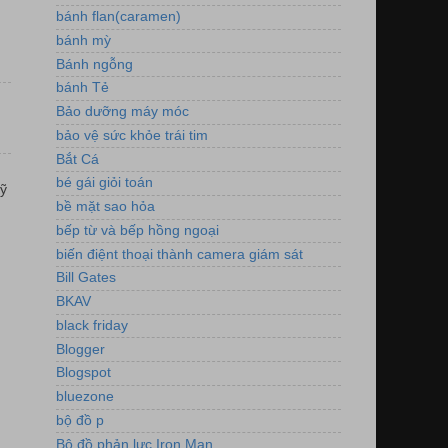
bánh flan(caramen)
bánh mỳ
Bánh ngỗng
bánh Tẻ
Bảo dưỡng máy móc
bảo vệ sức khỏe trái tim
Bắt Cá
bé gái giỏi toán
ỹ
bề mặt sao hỏa
bếp từ và bếp hồng ngoại
biến điệnt thoại thành camera giám sát
Bill Gates
BKAV
black friday
Blogger
Blogspot
bluezone
bộ đồ p
Bộ đồ phản lực Iron Man