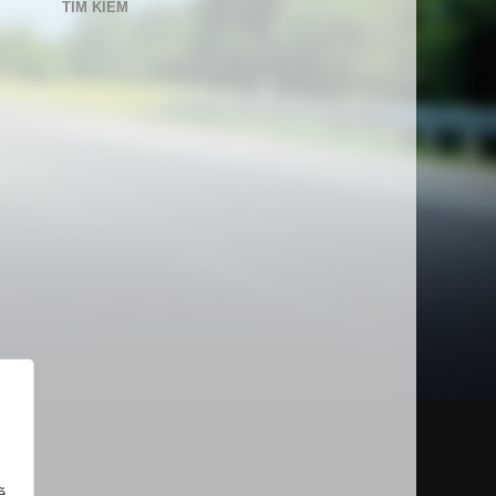
TÌM KIẾM
ẽ