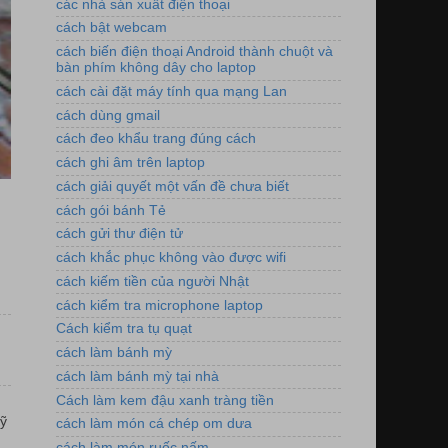
các nhà sán xuất điện thoại
cách bật webcam
cách biến điện thoại Android thành chuột và
bàn phím không dây cho laptop
cách cài đặt máy tính qua mạng Lan
cách dùng gmail
cách đeo khẩu trang đúng cách
cách ghi âm trên laptop
cách giải quyết một vấn đề chưa biết
cách gói bánh Tẻ
cách gửi thư điện tử
cách khắc phục không vào được wifi
cách kiếm tiền của người Nhật
cách kiểm tra microphone laptop
Cách kiểm tra tụ quạt
cách làm bánh mỳ
cách làm bánh mỳ tại nhà
Cách làm kem đậu xanh tràng tiền
ỹ
cách làm món cá chép om dưa
cách làm món ruốc nấm