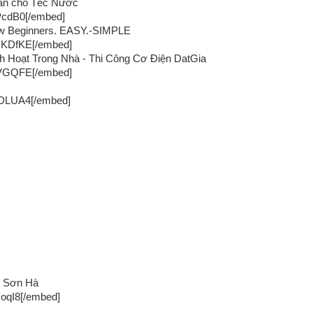
àn cho Téc Nước
PcdB0[/embed]
r New Beginners. EASY.-SIMPLE
OKDfKE[/embed]
Hoạt Trong Nhà - Thi Công Cơ Điện DatGia
aVGQFE[/embed]
rDLUA4[/embed]
n Sơn Hà
oqI8[/embed]