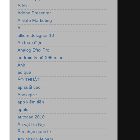
Adele
Adobe Presenter
Affilate Marketing
AI
altium designer 10
An toàn điện
Analog Efex Pro
android tv bõ X96 mini
Ảnh
ảo quá
ẢO THUẬT
áp suất cao
Apologize
app kiếm tiền
apple
autocad 2010
Ăn vặt Hà Nội
Âm nhạc quốc tế
Âm nhạc việt nam