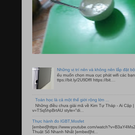
Những vị trí nên và không nên lắp đặt bộ
ếu muốn chọn mua cục phát wifi các bạn 
ttps://bit.ly/2U9DffI https://bit....
Toán học là cả một thế giới rộng lớn ...
Những điều chưa giải mã về Kim Tự Tháp - Ai Cập
v=TSq5hpBrtAU style="di...
Thực hành đo IGBT,Mosfet
[embed]https://www.youtube.com/watch?v=B3aY4MsZ
Thuật Số Nhanh Nhất [embed]ht...