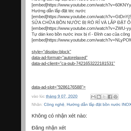
[embed]https://www.youtube.com/watch?v=60KNY
Hướng dẫn lắp đặt téc nước
[embed]https://www.youtube.com/watch?v=GtDnY
SỬA CHỮA BỒN NƯỚC BỊ RÒ RỈ VÀ LẮP ĐẶT 
[embed]https://www.youtube.com/watch?v=ZWU-yy
Tự dán keo bồn nước inox bị rỉ - Đỉnh cao của công
[embed]https://www.youtube.com/watch?v=NLyP
style="display:block"
data-ad-format="autorelaxed"
data-ad-client="ca-pub-7421653222181531"
data-ad-slot="9286176588">
vào lúc
tháng 9 07, 2020
Nhãn:
Công nghệ
,
Hướng dẫn lắp đặt bồn nước INO
Không có nhận xét nào:
Đăng nhận xét