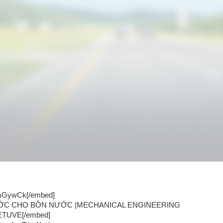
bmGywCk[/embed]
NƯỚC CHO BỒN NƯỚC |MECHANICAL ENGINEERING
gETUVE[/embed]