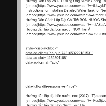
Hướng Dẫn Lắp Và Đi Đường Ống Nước Chống Tr
[embed]https://www.youtube.com/watch?v=iLkwyb
Instructions for Installing Detailed Water Tank fo
[embed]https://www.youtube.com/watch?v=Pmdbf
Hướng Dẫn Cách Lắp Đặt Chi Tiết BỒN NƯỚC Sinh 
[embed]https://www.youtube.com/watch?v=-2A3u
Hướng dẫn lắp đặt bồn nước INOX Tân Á
[embed]https://www.youtube.com/watch?v=XvOUt
style="display:block"
data-ad-client="ca-pub-7421653222181531"
data-ad-slot="1152304188"
data-ad-format="auto"
data-full-width-responsive="true">
Hướng dẫn lắp đặt bồn nước inox (2017) | Tập đoà
[embed]https://www.youtube.com/watch?v=Fos8jUc
Hướng dẫn lắp đặt Bồn Nước Sơn Hà