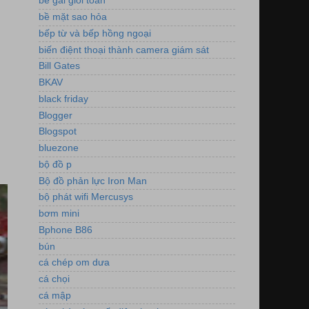
bé gái giỏi toán
bề mặt sao hỏa
bếp từ và bếp hồng ngoại
biến điệnt thoại thành camera giám sát
Bill Gates
BKAV
black friday
Blogger
Blogspot
bluezone
bộ đồ p
Bộ đồ phản lực Iron Man
bộ phát wifi Mercusys
bơm mini
Bphone B86
bún
cá chép om dưa
cá chọi
cá mập