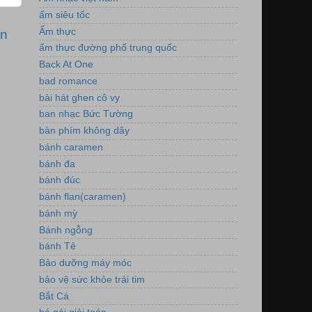
ấm siêu tốc
Ẩm thực
ơn
ẩm thực đường phố trung quốc
Back At One
bad romance
bài hát ghen cô vy
ban nhạc Bức Tường
bàn phím không dây
bánh caramen
bánh đa
bánh đúc
bánh flan(caramen)
bánh mỳ
Bánh ngỗng
bánh Tẻ
Bảo dưỡng máy móc
bảo vệ sức khỏe trái tim
Bắt Cá