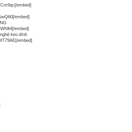
yCm9qc[/embed]
jSwQ60[/embed]
ỐNG
WNlt4[/embed]
 nghệ keo dính
OMT79AE[/embed]
X